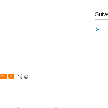
Suiv
post
0