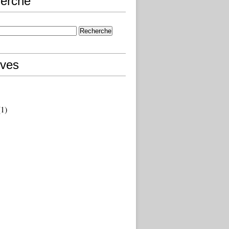
erche
ives
1)