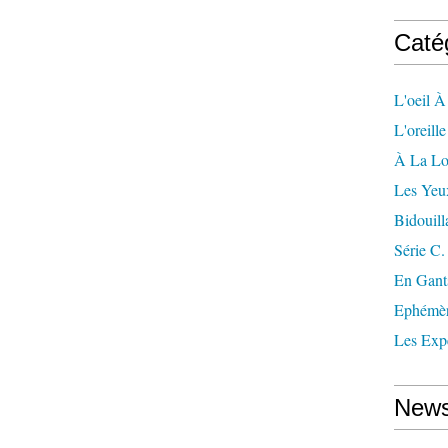
Caté
L'oeil À
L'oreill
À La L
Les Yeu
Bidouill
Série C.
En Gant
Ephémè
Les Exp
News