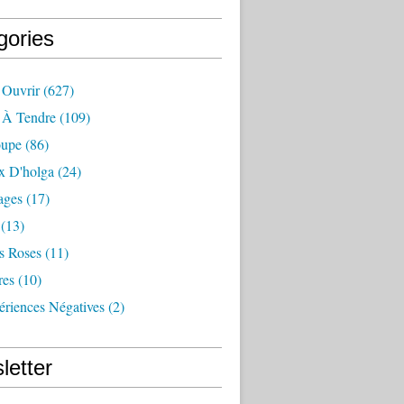
gories
 Ouvrir
(627)
e À Tendre
(109)
oupe
(86)
x D'holga
(24)
ages
(17)
(13)
s Roses
(11)
res
(10)
ériences Négatives
(2)
letter