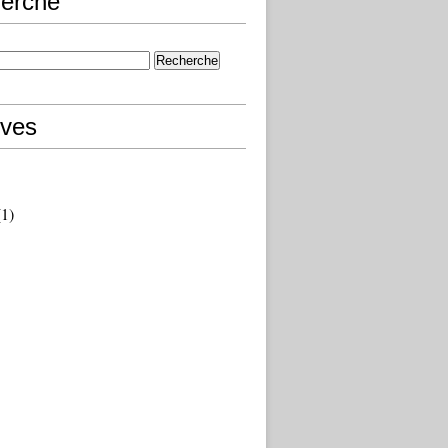
erche
ives
1)