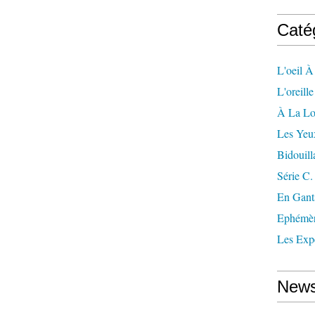
Caté
L'oeil À
L'oreill
À La L
Les Yeu
Bidouill
Série C.
En Gant
Ephémè
Les Exp
News