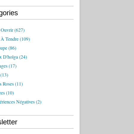
gories
 Ouvrir
(627)
e À Tendre
(109)
oupe
(86)
x D'holga
(24)
ages
(17)
(13)
s Roses
(11)
res
(10)
ériences Négatives
(2)
letter