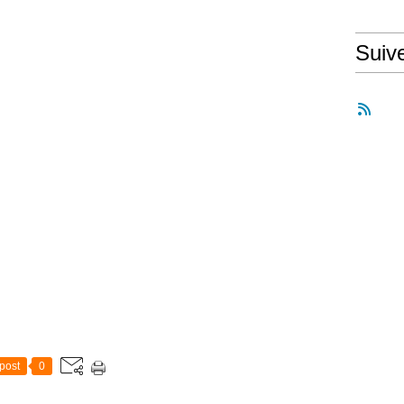
Suiv
post
0