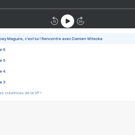
bey Maguire, c'est lui ! Rencontre avec Damien Witecka
e 6
e 5
e 4
e 3
s créatrices de la VF !
e 2
e 1
e Mektoub My Love arrive enfin ! Rencontre avec Shaïn Boumedine et Sal