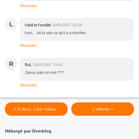
Répondre
L
l'oeil et l'oreille
30/05/2007 10:58
hum.... toi tu sais ce qu'il y a derrière....
Répondre
R
RzL
29/05/2007 19:42
J'peux jeter un oeil ???
Répondre
< A deux, c'est mieux...
L'attente >
Hébergé par Overblog